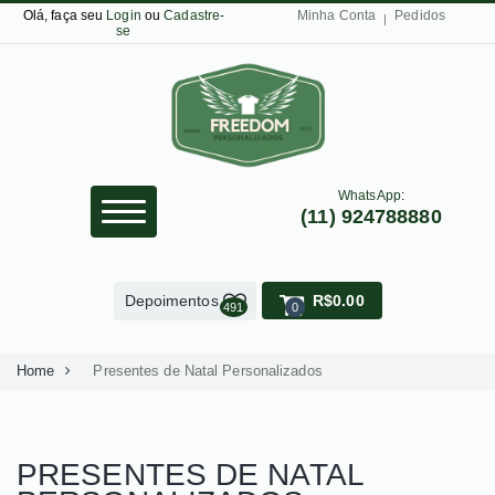
Olá, faça seu
Login
ou
Cadastre-
Minha Conta
Pedidos
se
WhatsApp
:
(11) 924788880
Depoimentos
R$0.00
491
0
Home
Presentes de Natal Personalizados
PRESENTES DE NATAL