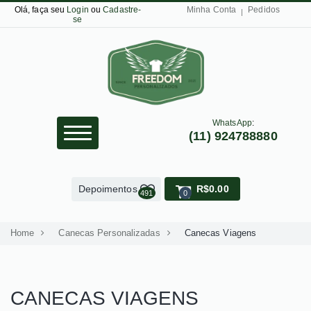
Olá, faça seu
Login
ou
Cadastre-
Minha Conta
Pedidos
se
WhatsApp
:
(11) 924788880
Depoimentos
R$0.00
491
0
Home
Canecas Personalizadas
Canecas Viagens
CANECAS VIAGENS